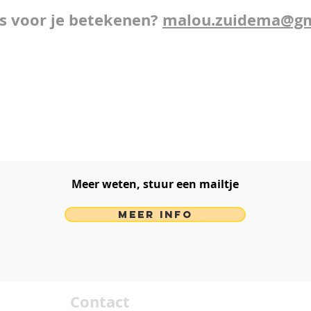
ts voor je betekenen?
malou.zuidema@gm
Meer weten, stuur een mailtje​
MEER INFO
Contact