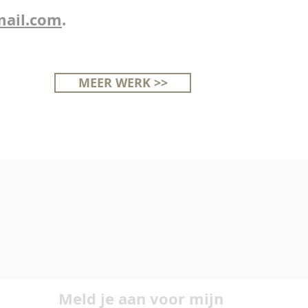
ail.com
.
MEER WERK >>
Meld je aan voor mijn