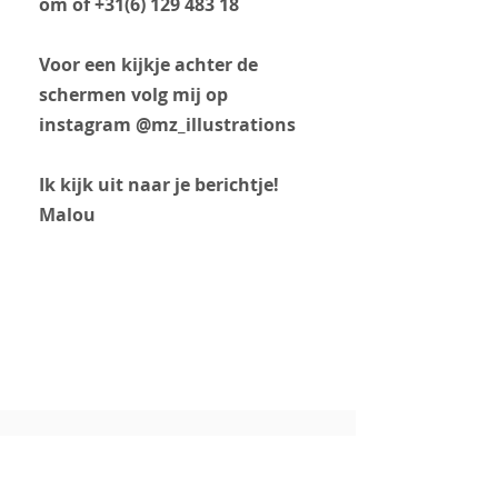
om of
+31(6) 129 483 18
Voor een kijkje achter de
schermen volg mij op
instagram @mz_illustrations
Ik kijk uit naar je berichtje!
Malou
Meer weten, stuur een mailtje​