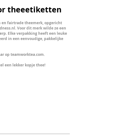
r theeetiketten
 en fairtrade theemerk, opgericht
dness.nl. Voor dit merk wilde ze een
erp. Elke verpakking heeft een leuke
eerd in een eenvoudige, pakkelijke
aar op
teamworktea.com.
el een lekker
kopje thee!​