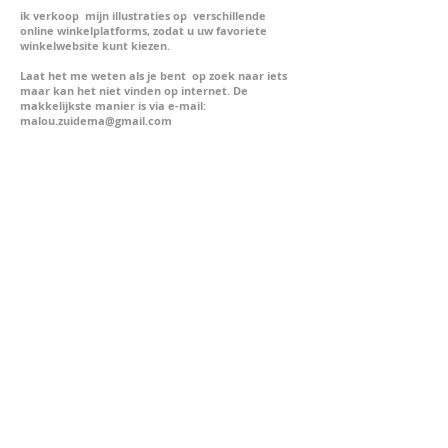
ik verkoop mijn illustraties op verschillende
online winkelplatforms, zodat u uw favoriete
winkelwebsite kunt kiezen.
Laat het me weten als je bent op zoek naar iets
maar kan het niet vinden op internet. De
makkelijkste manier is via e-mail:
malou.zuidema@gmail.com
Etsy shop
Custom
designed
greeting
cards
and
prints
from
a
variety
of
illustration
from
my
portfolio.
Red bubble shop
Cards,