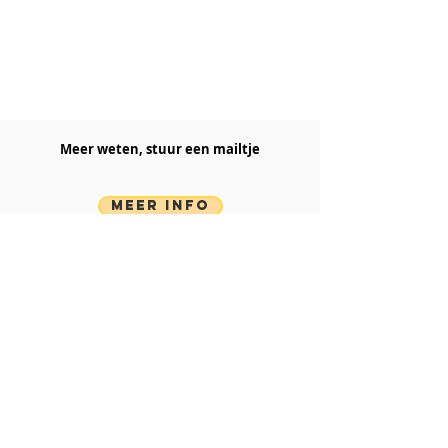
Meer weten, stuur een mailtje​
MEER INFO
Portfolio
Reizen en Toerisme
Branding
Informatieve Visualisaties
Workshops
Prive lessen
Teams en Groepen
Workshops
Kids