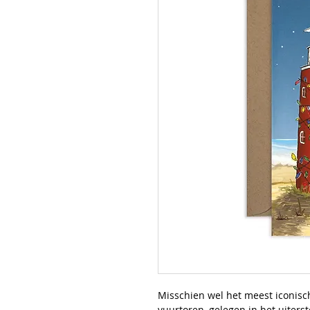
Misschien wel het meest iconis
vuurtoren, gelegen in het uiters