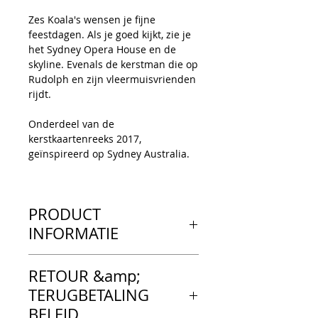
Zes Koala's wensen je fijne
feestdagen. Als je goed kijkt, zie je
het Sydney Opera House en de
skyline. Evenals de kerstman die op
Rudolph en zijn vleermuisvrienden
rijdt.
Onderdeel van de
kerstkaartenreeks 2017,
geïnspireerd op Sydney Australia.
PRODUCT
INFORMATIE
---KIJK & VOEL---
RETOUR &amp;
Tent-achtige wenskaart, gedrukt
op stevig papier met een luxe dik
TERUGBETALING
gevoel. Een matte afwerking, geen
BELEID