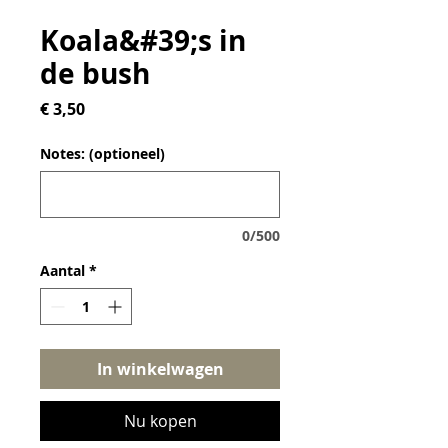
Koala&#39;s in
de bush
Prijs
€ 3,50
Notes: (optioneel)
0/500
Aantal
*
In winkelwagen
Nu kopen