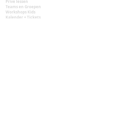
Prive lessen
Teams en Groepen
Workshops
Kids
Kalender + Tickets
Informatie
Algemene Voorwaarden
Privacy Statement
Contact
malou.zuidema@gmail.com
+31 (0)6 129 483 18
Locatie:
Texel, the Netherlands
Sociaal