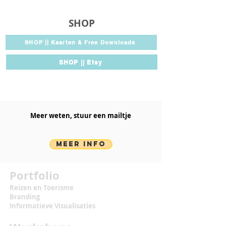
SHOP
SHOP || Kaarten & Free Downloads
SHOP || Etsy
Meer weten, stuur een mailtje​
MEER INFO
Portfolio
Reizen en Toerisme
Branding
Informatieve Visualisaties