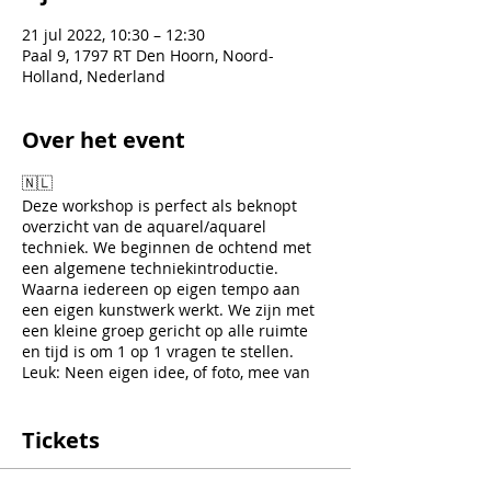
21 jul 2022, 10:30 – 12:30
Paal 9, 1797 RT Den Hoorn, Noord-
Holland, Nederland
Over het event
🇳🇱
Deze workshop is perfect als beknopt
overzicht van de aquarel/aquarel
techniek. We beginnen de ochtend met
een algemene techniekintroductie.
Waarna iedereen op eigen tempo aan
een eigen kunstwerk werkt. We zijn met
een kleine groep gericht op alle ruimte
en tijd is om 1 op 1 vragen te stellen.
Leuk: Neen eigen idee, of foto, mee van
favoriete plekken, planten of dieren.
Mocht je nog niet weten wat je wilt
maken, geen probleem er zijn voldoende
Tickets
voorbeelden om uit te kiezen tijdens de
workshop.