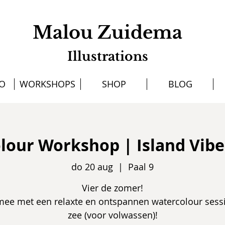
Malou Zuidema
Illustrations
IO
WORKSHOPS
SHOP
BLOG
lour Workshop | Island Vibes
do 20 aug
  |  
Paal 9
Vier de zomer!
ee met een relaxte en ontspannen watercolour sess
zee (voor volwassen)!