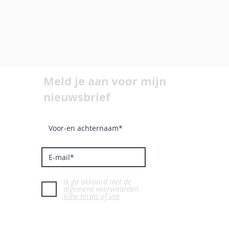
Meld je aan voor mijn
nieuwsbrief
Ik ga akkoord met de
algemene voorwaarden
View terms of use