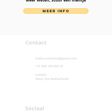
MEER INFO
Contact
malou.zuidema@gmail.com
+31 (0)6 129 483 18
Locatie:
Texel, the Netherlands
Sociaal