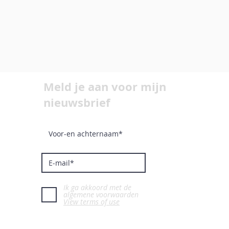
Meld je aan voor mijn
nieuwsbrief
Ik ga akkoord met de
algemene voorwaarden
View terms of use