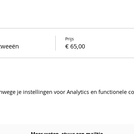
Prijs
 tweeën
€ 65,00
wege je instellingen voor Analytics en functionele co
Meer weten, stuur een mailtje​