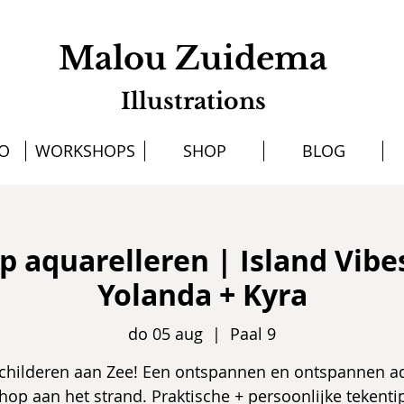
Malou Zuidema
Illustrations
IO
WORKSHOPS
SHOP
BLOG
 aquarelleren | Island Vibes 
Yolanda + Kyra
do 05 aug
  |  
Paal 9
childeren aan Zee! Een ontspannen en ontspannen a
op aan het strand. Praktische + persoonlijke tekenti