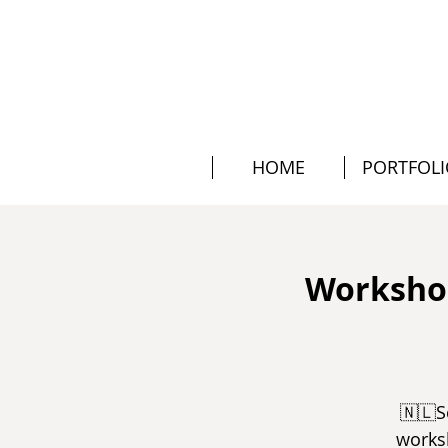
HOME
PORTFOL
Workshop
🇳🇱S
worksh