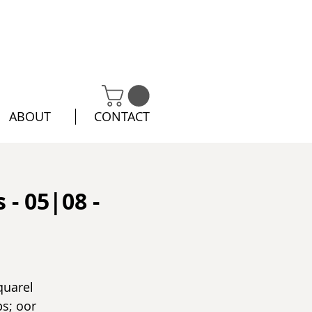
ABOUT
CONTACT
- 05|08 -
quarel
ps; oor