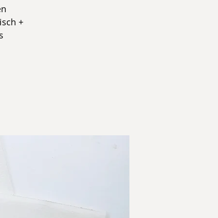
en
isch +
s