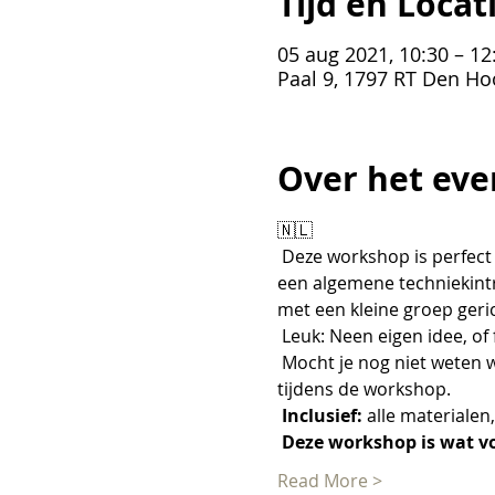
Tijd en Locat
05 aug 2021, 10:30 – 12
Paal 9, 1797 RT Den Ho
Over het eve
🇳🇱
 Deze workshop is perfect als beknopt overzicht van de aquarel/aquarel techniek. We beginnen de ochtend met 
een algemene techniekintr
met een kleine groep gerich
 Leuk: Neen eigen idee, of
 Mocht je nog niet weten wat je wilt maken, geen probleem er zijn voldoende voorbeelden om uit te kiezen 
tijdens de workshop.
Inclusief:
 alle materialen
Deze workshop is wat vo
Read More >